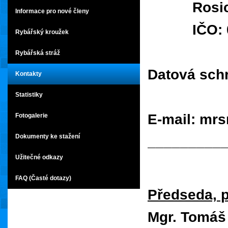
Rosice 
Informace pro nové členy
IČO: 00
Rybářský kroužek
Rybářská stráž
Datová schr
Kontakty
Statistiky
E-mail: mr
Fotogalerie
Dokumenty ke stažení
_________
Užitečné odkazy
FAQ (Časté dotazy)
Předseda, p
Mgr. Tomáš