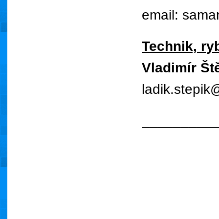
email: sama
Technik, ry
Vladimír Št
ladik.stepi
_________
_________