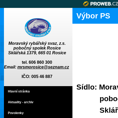
Výbor PS
Moravský rybářský svaz, z.s.
pobočný spolek Rosice
Sklářská
1379,
665 01 Rosice
tel. 606 860 300
Email:
mrsmorosice@seznam.cz
IČO: 005 46 887
Sídlo: Mora
Hlavní stránka
pobočný 
Aktuality - archiv
Sklářsk
Povolenky