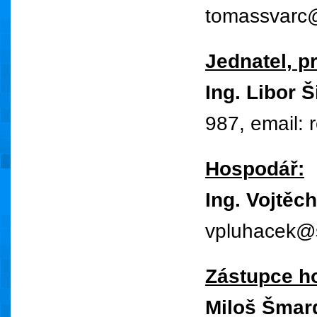
tomassvarc@
Jednatel, p
Ing. Libor 
987, email:
Hospodář:
Ing. Vojtěc
vpluhacek@
Zástupce ho
Miloš Šmar